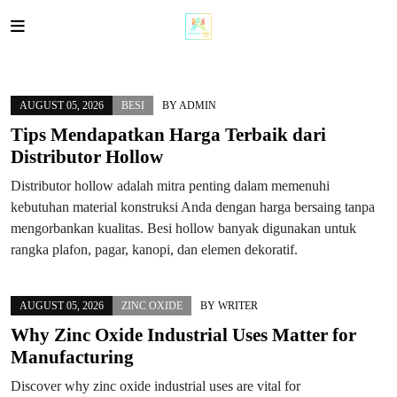
Skip
to
content
AUGUST 05, 2026
BESI
BY
ADMIN
Tips Mendapatkan Harga Terbaik dari
Distributor Hollow
Distributor hollow adalah mitra penting dalam memenuhi
kebutuhan material konstruksi Anda dengan harga bersaing tanpa
mengorbankan kualitas. Besi hollow banyak digunakan untuk
rangka plafon, pagar, kanopi, dan elemen dekoratif.
AUGUST 05, 2026
ZINC OXIDE
BY
WRITER
Why Zinc Oxide Industrial Uses Matter for
Manufacturing
Discover why zinc oxide industrial uses are vital for