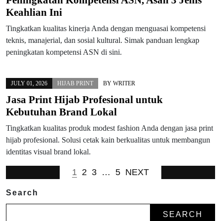
Peningkatan Kompetensi ASN, Asah 3 Jenis
Keahlian Ini
Tingkatkan kualitas kinerja Anda dengan menguasai kompetensi
teknis, manajerial, dan sosial kultural. Simak panduan lengkap
peningkatan kompetensi ASN di sini.
JULY 01, 2026
HIJAB PRINT
BY
WRITER
Jasa Print Hijab Profesional untuk
Kebutuhan Brand Lokal
Tingkatkan kualitas produk modest fashion Anda dengan jasa print
hijab profesional. Solusi cetak kain berkualitas untuk membangun
identitas visual brand lokal.
1
2
3
…
5
NEXT
Search
SEARCH