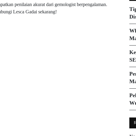
patkan penilaian akurat dari gemologist berpengalaman.
Ti
bungi Lesca Gadai sekarang!
Di
Wh
Ma
Ke
SE
Pe
Ma
Pe
Wu