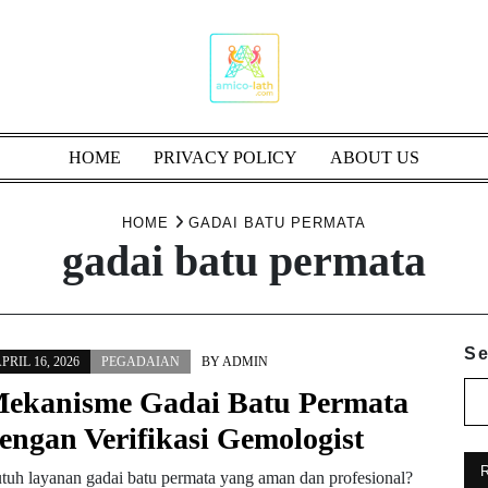
HOME
PRIVACY POLICY
ABOUT US
HOME
GADAI BATU PERMATA
gadai batu permata
Se
PRIL 16, 2026
PEGADAIAN
BY
ADMIN
ekanisme Gadai Batu Permata
engan Verifikasi Gemologist
tuh layanan gadai batu permata yang aman dan profesional?