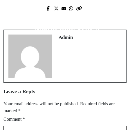
Prev Post
Next Post
Mekanisme Gadai Batu Permata
Memilih Distributor Peralatan Horeca
dengan Verifikasi Gemologist
Terbaik untuk Bisnis
Admin
Leave a Reply
Your email address will not be published.
Required fields are
marked
*
Comment
*