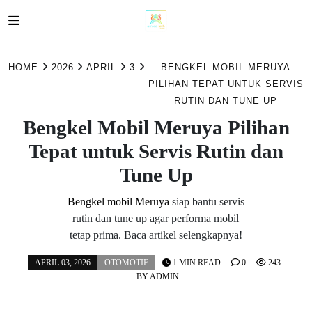
Skip
to
HOME
2026
APRIL
3
BENGKEL MOBIL MERUYA
content
PILIHAN TEPAT UNTUK SERVIS
RUTIN DAN TUNE UP
Bengkel Mobil Meruya Pilihan
Tepat untuk Servis Rutin dan
Tune Up
Bengkel mobil Meruya
siap bantu servis
rutin dan tune up agar performa mobil
tetap prima. Baca artikel selengkapnya!
APRIL 03, 2026
OTOMOTIF
1 MIN READ
0
243
BY
ADMIN